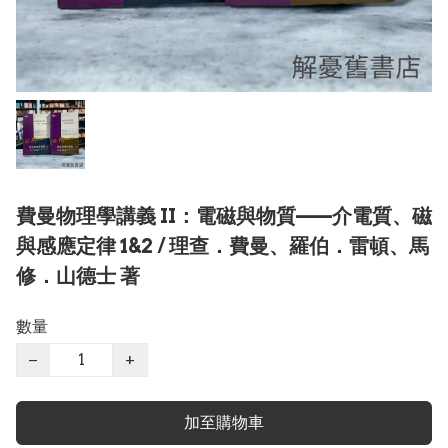
費曼物理學講義 II：電磁與物質——介電質、磁
與感應定律 1&2 / 理查．費曼、羅伯．雷頓、馬
修．山德士 著
數量
−
+
加至購物車