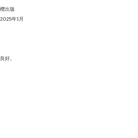
欖出版

025年1月

良好。