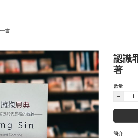
一書
認識罪
著
數量
−
簡介