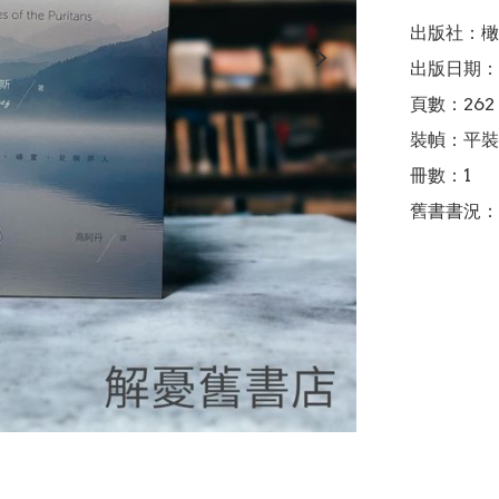
出版社：橄
出版日期：2
頁數：262

裝幀：平裝

冊數：1

舊書書況：