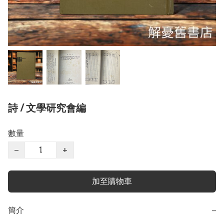
詩 / 文學研究會編
數量
−
+
加至購物車
簡介
−