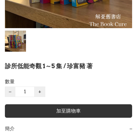
診所低能奇觀 1～5 集 / 珍富豬 著
數量
−
+
加至購物車
簡介
−