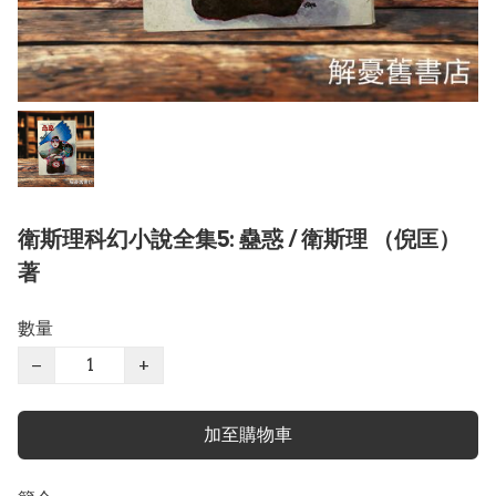
衛斯理科幻小說全集5: 蠱惑 / 衛斯理 （倪匡）
著
數量
−
+
加至購物車