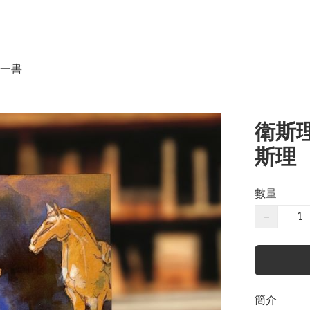
一書
衛斯理
斯理
數量
−
簡介