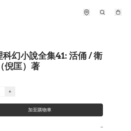
科幻小說全集41: 活俑 / 衛
 （倪匡）著
+
加至購物車
−