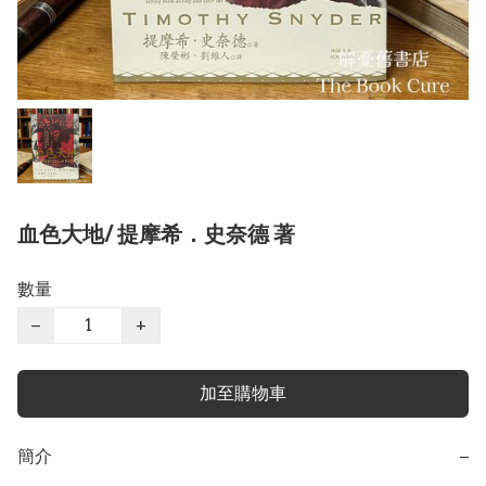
血色大地/ 提摩希．史奈德 著
數量
−
+
加至購物車
簡介
−