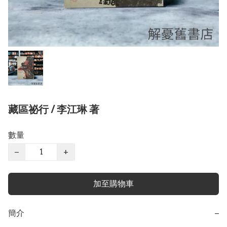
藏區祕行 / 李江琳 著
數量
−
+
加至購物車
簡介
−