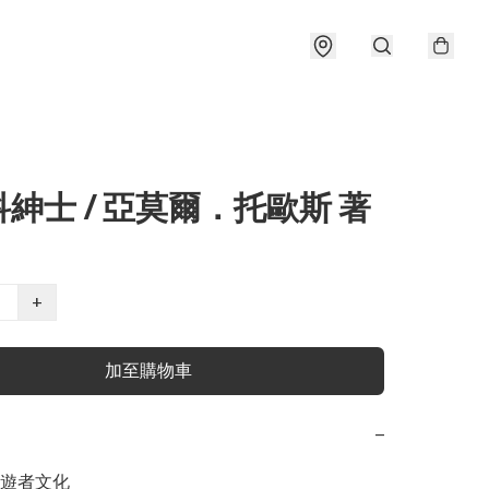
紳士 / 亞莫爾．托歐斯 著
+
加至購物車
−
遊者文化
