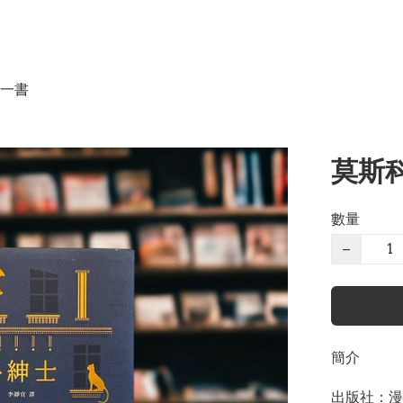
一書
莫斯科
數量
−
簡介
出版社：漫