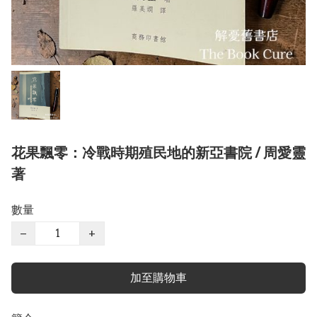
花果飄零：冷戰時期殖民地的新亞書院 / 周愛靈
著
數量
−
+
加至購物車