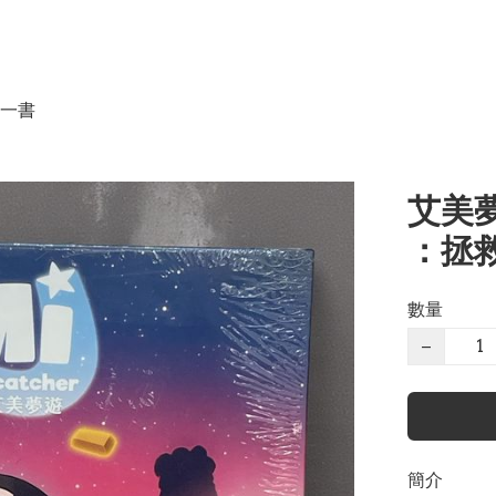
一書
艾美夢
：拯救
數量
−
簡介