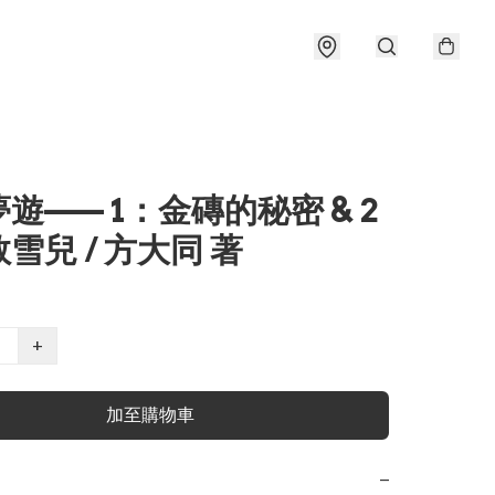
遊—— 1：金磚的秘密 & 2
雪兒 / 方大同 著
+
加至購物車
−