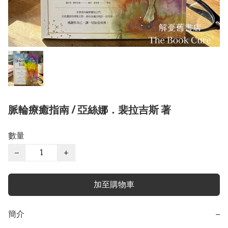
脈輪療癒指南 / 亞絲娜．裴拉吉斯 著
數量
−
+
加至購物車
簡介
−