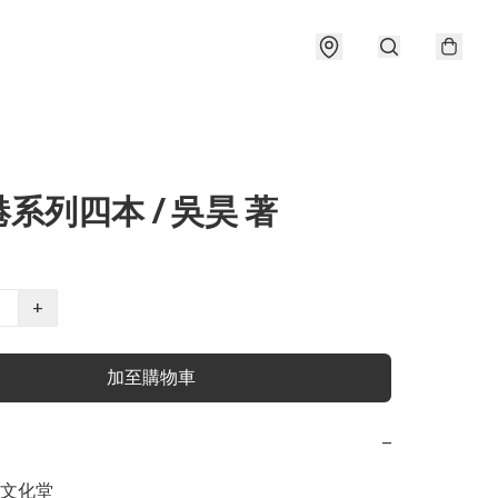
系列四本 / 吳昊 著
+
加至購物車
−
文化堂
