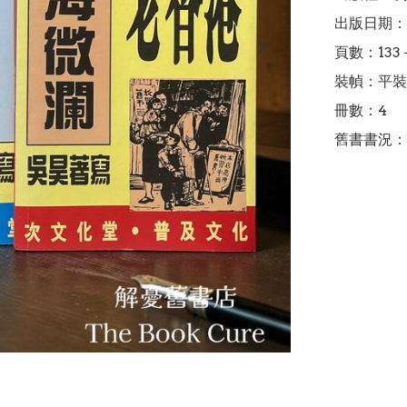
出版日期：2
頁數：133＋
裝幀：平裝

冊數：4

舊書書況：