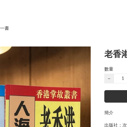
一書
老香港
數量
−
簡介
出版社：次