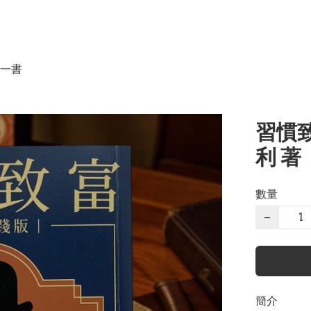
一書
習慣致
利 著
數量
−
簡介