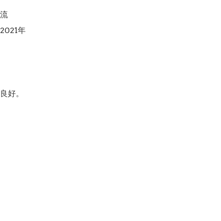
流

021年

良好。