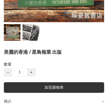
美麗的香港 / 星島報業 出版
數量
−
+
加至購物車
簡介
−