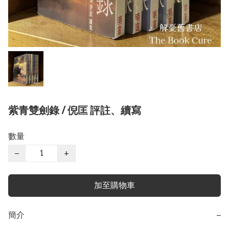
紫青雙劍錄 / 倪匡 評註、續寫
數量
−
+
加至購物車
簡介
−