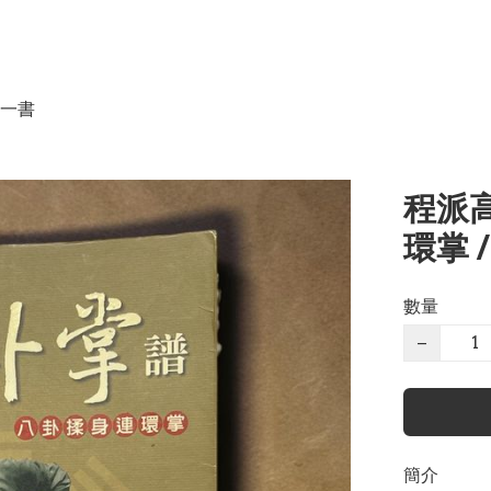
一書
程派
環掌 
數量
−
簡介