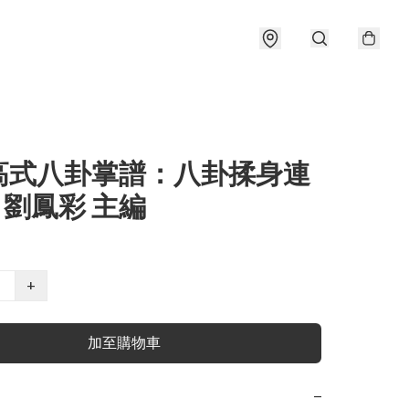
高式八卦掌譜：八卦揉身連
/ 劉鳳彩 主編
+
加至購物車
−