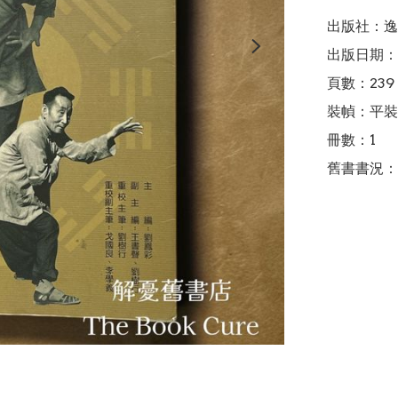
出版社：逸
出版日期：2
頁數：239

裝幀：平裝

冊數：1

舊書書況：