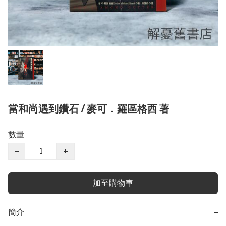
當和尚遇到鑽石 / 麥可．羅區格西 著
數量
−
+
加至購物車
簡介
−