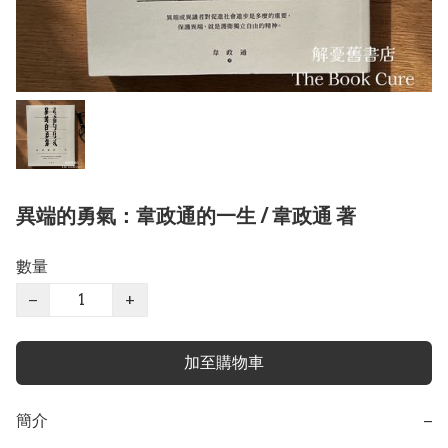
異端的勇氣：韋政通的一生 / 韋政通 著
數量
−
+
加至購物車
簡介
−