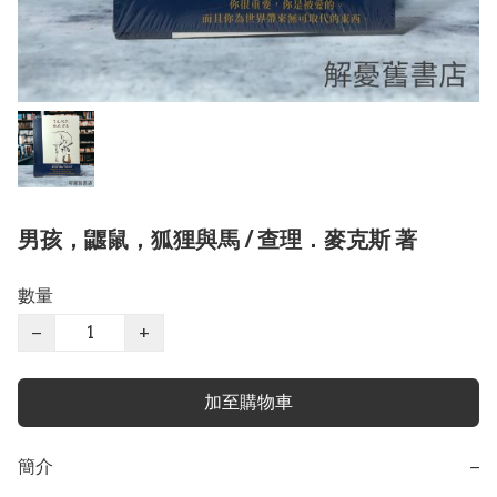
男孩，鼴鼠，狐狸與馬 / 查理．麥克斯 著
數量
−
+
加至購物車
簡介
−