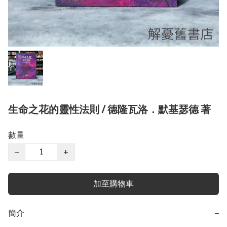
生命之花的靈性法則 / 德隆瓦洛．默基瑟德 著
數量
−
+
加至購物車
簡介
−