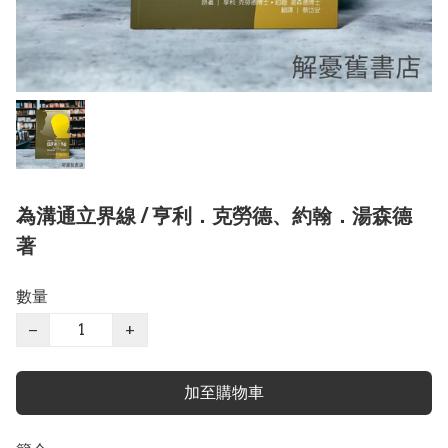
為溝通立界線 / 亨利．克勞德、約翰．湯森德
著
數量
−
+
加至購物車