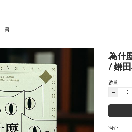
一書
為什麼
/ 鎌
數量
−
簡介