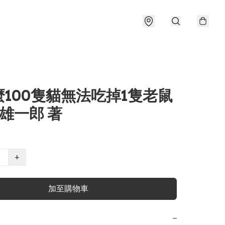
100隻貓無法吃掉1隻老鼠
田雄一郎 著
+
加至購物車
−