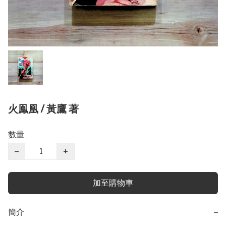
火鳯凰 / 黃鷹 著
數量
−
+
加至購物車
簡介
−