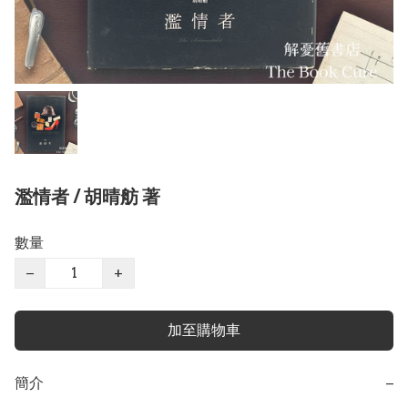
濫情者 / 胡晴舫 著
數量
−
+
加至購物車
簡介
−