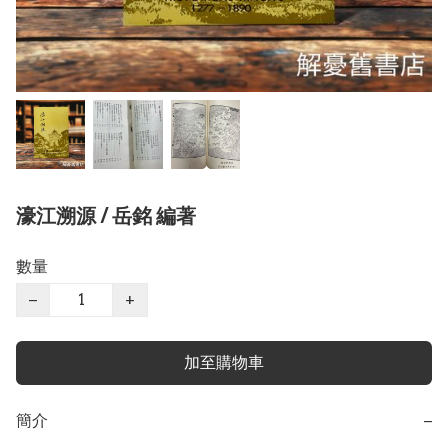
濠江溯源 / 岳銘 編著
數量
−
+
加至購物車
簡介
−