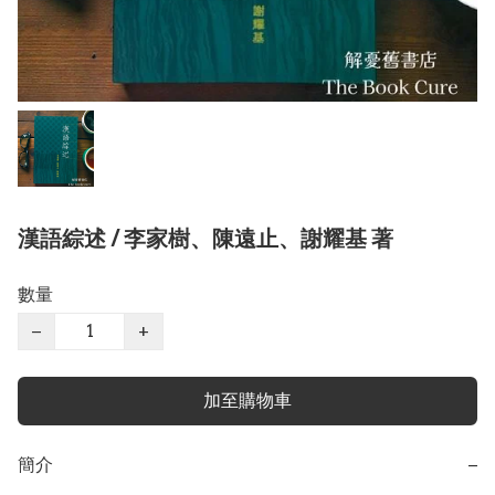
漢語綜述 / 李家樹、陳遠止、謝耀基 著
數量
−
+
加至購物車
簡介
−