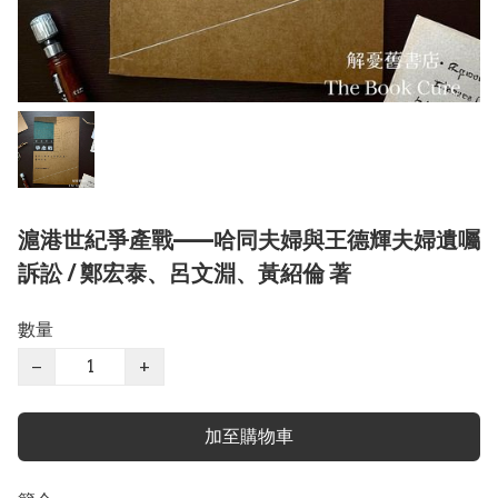
滬港世紀爭產戰——哈同夫婦與王德輝夫婦遺囑
訴訟 / 鄭宏泰、呂文淵、黃紹倫 著
數量
−
+
加至購物車