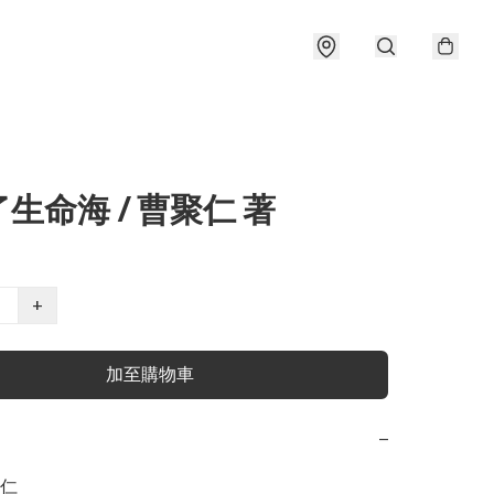
生命海 / 曹聚仁 著
+
加至購物車
−
仁
