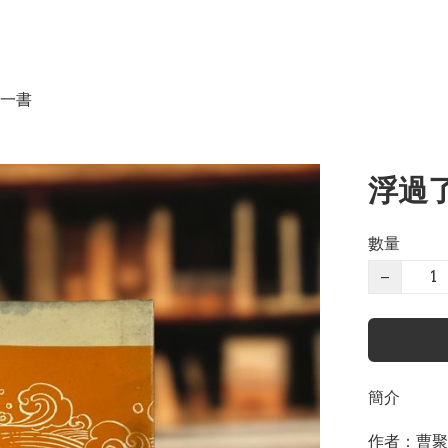
一書
浮過了
數量
−
簡介
作者：曹聚