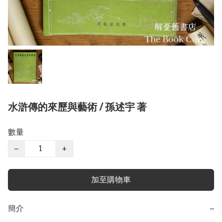
水滸傳的來歷與藝術 / 孫述宇 著
數量
−
+
加至購物車
簡介
−