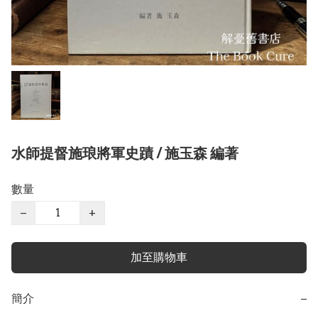
水師提督施琅將軍史蹟 / 施玉森 編著
數量
−
+
加至購物車
簡介
−