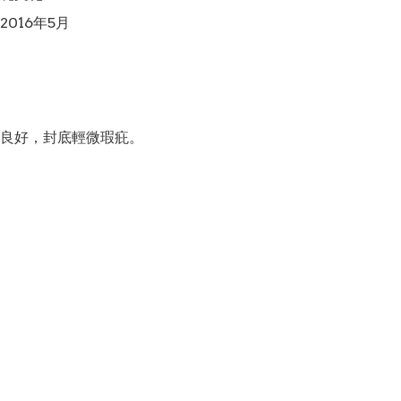
016年5月

良好，封底輕微瑕疪。