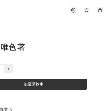
 唯色 著
+
加至購物車
−
塊文化
