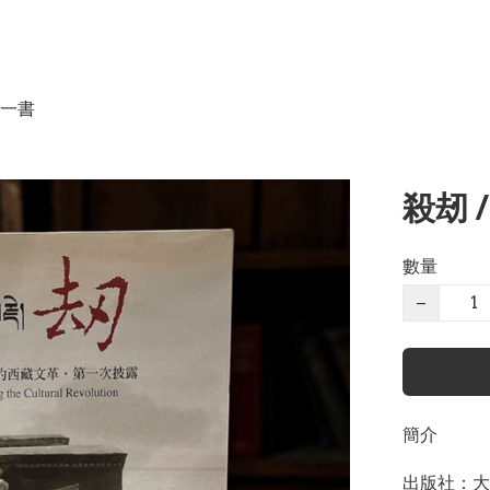
一書
殺刼 /
數量
−
簡介
出版社：大