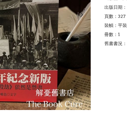
出版日期：2
頁數：327

裝幀：平裝

冊數：1

舊書書況：