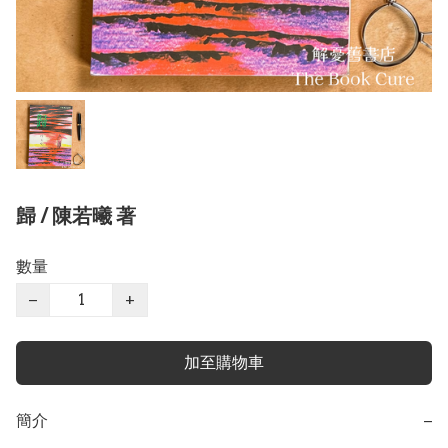
歸 / 陳若曦 著
數量
−
+
加至購物車
簡介
−