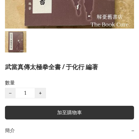
武當真傳太極拳全書 / 于化行 編著
數量
−
+
加至購物車
簡介
−