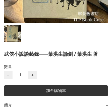
武俠小說談藝錄——葉洪生論劍 / 葉洪生 著
數量
−
+
加至購物車
簡介
−