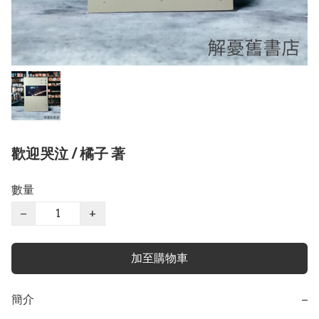
歡迎哭泣 / 橘子 著
數量
−
+
加至購物車
簡介
−