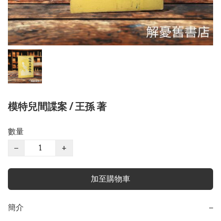
模特兒間諜案 / 王孫 著
數量
−
+
加至購物車
簡介
−