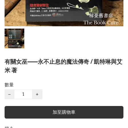
有關女巫——永不止息的魔法傳奇 / 凱特琳與艾
米 著
數量
−
+
加至購物車