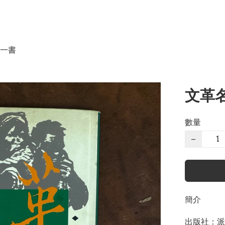
一書
文革名
數量
−
簡介
出版社：派