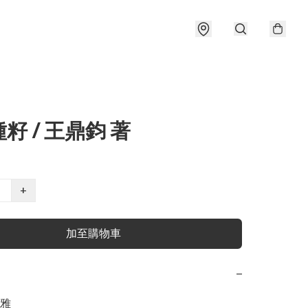
籽 / 王鼎鈞 著
+
加至購物車
−
雅
