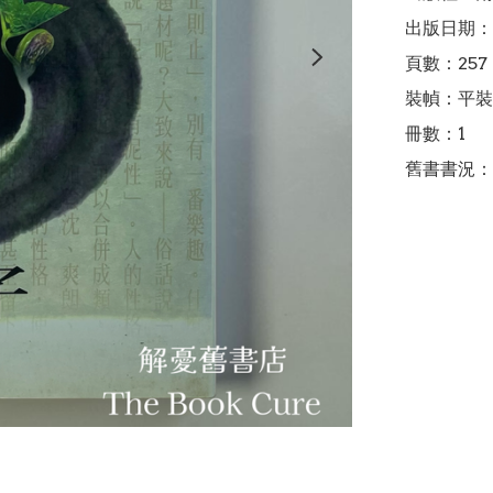
出版日期：2
頁數：257

裝幀：平裝

冊數：1

舊書書況：