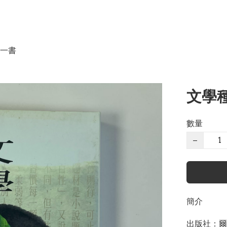
一書
文學種
數量
−
簡介
出版社：爾