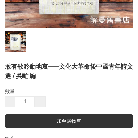
敢有歌吟動地哀——文化大革命後中國青年詩文
選 / 吳甿 編
數量
−
+
加至購物車