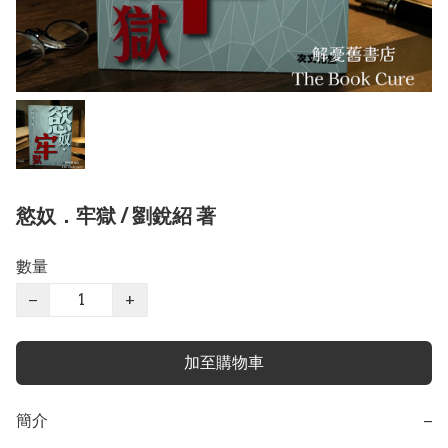
慾奴．牢獄 / 劉銳紹 著
數量
−
+
加至購物車
簡介
−