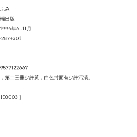
ふみ

端出版

994年6~11月

87+301

89577122667

，第二三冊少許黃，白色封面有少許污漬。

H0003 ］