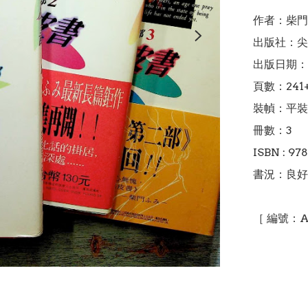
作者：柴門
出版社：尖
出版日期：1
頁數：241+2
裝幀：平裝

冊數：3

ISBN : 97
書況：良好
［ 編號：A