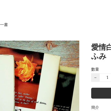
一書
愛情白
ふみ
數量
−
簡介