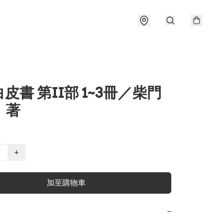
皮書 第II部 1~3冊／柴門
 著
+
加至購物車
−