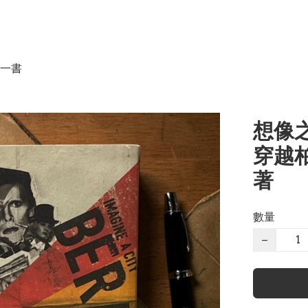
一書
想像
穿越柏
著
數量
−