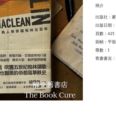
簡介
出版社：麥
出版日期：2
頁數：621

裝幀：平裝

冊數：1

舊書書況：