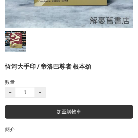
恆河大手印 / 帝洛巴尊者 根本頌
數量
−
+
加至購物車
簡介
−