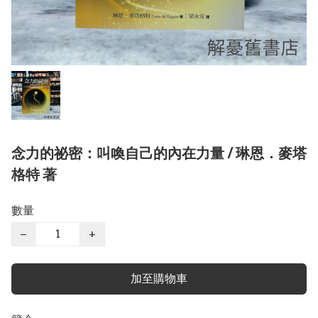
念力的祕密：叫喚自己的內在力量 / 琳恩．麥塔
格特 著
數量
−
+
加至購物車