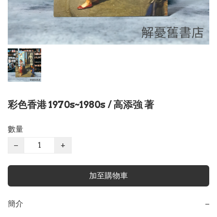
彩色香港 1970s~1980s / 高添強 著
數量
−
+
加至購物車
簡介
−