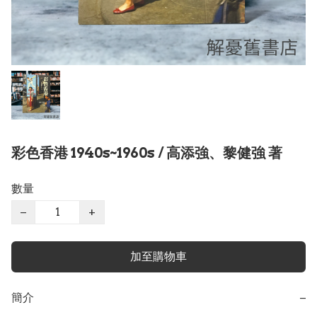
彩色香港 1940s~1960s / 高添強、黎健強 著
數量
−
+
加至購物車
簡介
−