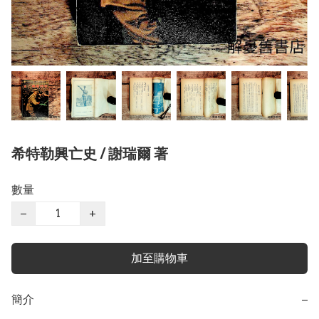
希特勒興亡史 / 謝瑞爾 著
數量
−
+
加至購物車
簡介
−