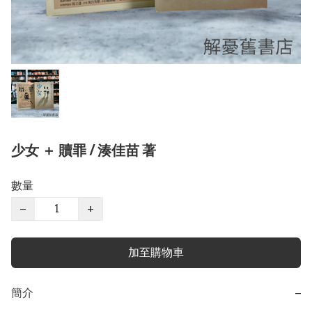
少女 ＋ 贖罪 / 湊佳苗 著
數量
−
+
加至購物車
簡介
−